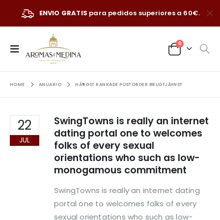
ENVIO GRATIS
para pedidos superiores a 60€.
0
HOME
ANUARIO
HÃ¶GST RANKADE POSTORDER BRUDTJÃ¤NST
SwingTowns is really an internet
22
dating portal one to welcomes
JUL
folks of every sexual
orientations who such as low-
monogamous commitment
SwingTowns is really an internet dating
portal one to welcomes folks of every
sexual orientations who such as low-