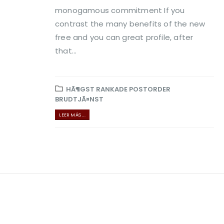
monogamous commitment If you
contrast the many benefits of the new
free and you can great profile, after
that...
HÃ¶GST RANKADE POSTORDER
BRUDTJÃ¤NST
LEER MÁS ...