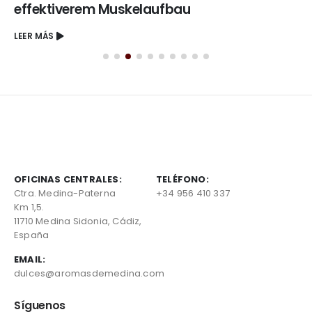
effektiverem Muskelaufbau
LEER MÁS
OFICINAS CENTRALES:
TELÉFONO:
Ctra. Medina-Paterna
+34 956 410 337
Km 1,5.
11710 Medina Sidonia, Cádiz,
España
EMAIL:
dulces@aromasdemedina.com
Síguenos