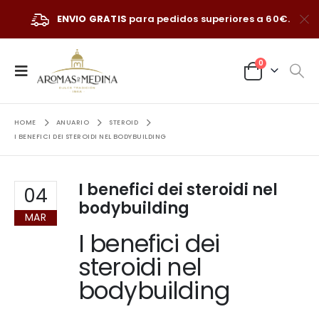
ENVIO GRATIS
para pedidos superiores a 60€.
0
HOME
ANUARIO
STEROID
I BENEFICI DEI STEROIDI NEL BODYBUILDING
I benefici dei steroidi nel
04
bodybuilding
MAR
I benefici dei
steroidi nel
bodybuilding