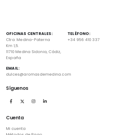
OFICINAS CENTRALES:
TELÉFONO:
Ctra. Medina-Paterna
+34 956 410 337
Km 1,5.
11710 Medina Sidonia, Cádiz,
España
EMAIL:
dulces@aromasdemedina.com
Síguenos
Cuenta
Mi cuenta
Métodos de Pago