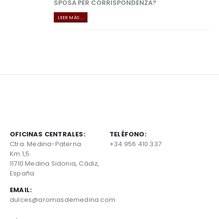
SPOSA PER CORRISPONDENZA?
LEER MÁS ...
OFICINAS CENTRALES:
TELÉFONO:
Ctra. Medina-Paterna
+34 956 410 337
Km 1,5.
11710 Medina Sidonia, Cádiz,
España
EMAIL:
dulces@aromasdemedina.com