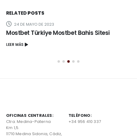
RELATED
POSTS
24 DE MAYO DE 2023
Mostbet Türkiye Mostbet Bahis Sitesi
LEER MÁS
OFICINAS CENTRALES:
TELÉFONO:
Ctra. Medina-Paterna
+34 956 410 337
Km 1,5.
11710 Medina Sidonia, Cádiz,