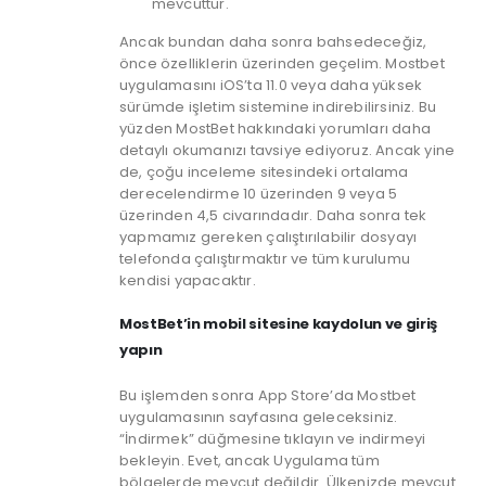
mevcuttur.
Ancak bundan daha sonra bahsedeceğiz,
önce özelliklerin üzerinden geçelim. Mostbet
uygulamasını iOS’ta 11.0 veya daha yüksek
sürümde işletim sistemine indirebilirsiniz. Bu
yüzden MostBet hakkındaki yorumları daha
detaylı okumanızı tavsiye ediyoruz. Ancak yine
de, çoğu inceleme sitesindeki ortalama
derecelendirme 10 üzerinden 9 veya 5
üzerinden 4,5 civarındadır. Daha sonra tek
yapmamız gereken çalıştırılabilir dosyayı
telefonda çalıştırmaktır ve tüm kurulumu
kendisi yapacaktır.
MostBet’in mobil sitesine kaydolun ve giriş
yapın
Bu işlemden sonra App Store’da Mostbet
uygulamasının sayfasına geleceksiniz.
“İndirmek” düğmesine tıklayın ve indirmeyi
bekleyin. Evet, ancak Uygulama tüm
bölgelerde mevcut değildir. Ülkenizde mevcut