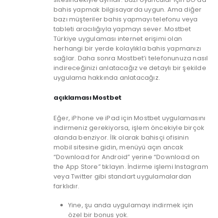
bahis yapmak bilgisayarda uygun. Ama diğer
bazı müşteriler bahis yapmayı telefonu veya
tableti aracılığıyla yapmayı sever. Mostbet
Türkiye uygulaması internet erişimi olan
herhangi bir yerde kolaylıkla bahis yapmanızı
sağlar. Daha sonra Mostbet’i telefonunuza nasıl
indireceğinizi anlatacağız ve detaylı bir şekilde
uygulama hakkında anlatacağız.
açıklaması Mostbet
Eğer, iPhone ve iPad için Mostbet uygulamasını
indirmeniz gerekiyorsa, işlem öncekiyle birçok
alanda benziyor. İlk olarak bahisçi ofisinin
mobil sitesine gidin, menüyü açın ancak
“Download for Android” yerine “Download on
the App Store” tıklayın. İndirme işlemi Instagram
veya Twitter gibi standart uygulamalardan
farklıdır.
Yine, şu anda uygulamayı indirmek için
özel bir bonus yok.