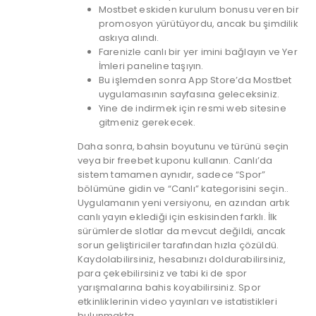
Mostbet eskiden kurulum bonusu veren bir
promosyon yürütüyordu, ancak bu şimdilik
askıya alındı.
Farenizle canlı bir yer imini bağlayın ve Yer
İmleri paneline taşıyın.
Bu işlemden sonra App Store’da Mostbet
uygulamasının sayfasına geleceksiniz.
Yine de indirmek için resmi web sitesine
gitmeniz gerekecek.
Daha sonra, bahsin boyutunu ve türünü seçin
veya bir freebet kuponu kullanın. Canlı’da
sistem tamamen aynıdır, sadece “Spor”
bölümüne gidin ve “Canlı” kategorisini seçin..
Uygulamanın yeni versiyonu, en azından artık
canlı yayın eklediği için eskisinden farklı. İlk
sürümlerde slotlar da mevcut değildi, ancak
sorun geliştiriciler tarafından hızla çözüldü.
Kaydolabilirsiniz, hesabınızı doldurabilirsiniz,
para çekebilirsiniz ve tabi ki de spor
yarışmalarına bahis koyabilirsiniz. Spor
etkinliklerinin video yayınları ve istatistikleri
bulunmakta.