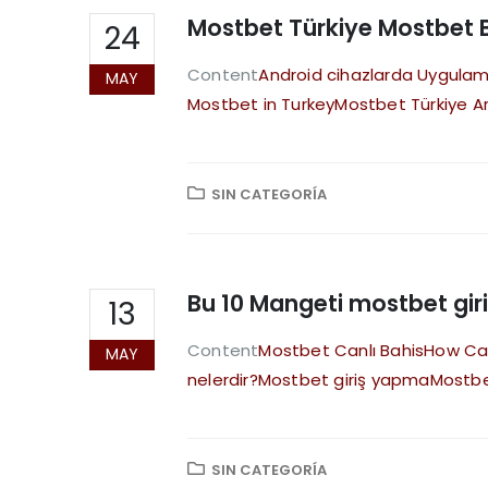
Mostbet Türkiye Mostbet B
24
Content
Android cihazlarda Uygulama 
MAY
Mostbet in Turkey
Mostbet Türkiye Ar
SIN CATEGORÍA
Bu 10 Mangeti mostbet giri
13
Content
Mostbet Canlı Bahis
How Can
MAY
nelerdir?
Mostbet giriş yapma
Mostbe
SIN CATEGORÍA