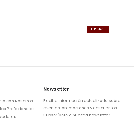
LEER MÁS ...
Newsletter
Recibe información actualizada sobre
aja con Nosotros
eventos, promociones y descuentos.
tes Profesionales
Subscríbete a nuestra newsletter.
eedores