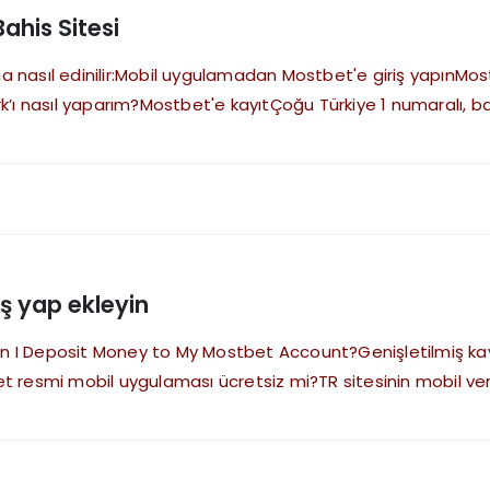
ahis Sitesi
nasıl edinilir:
Mobil uygulamadan Mostbet'e giriş yapın
Most
k’ı nasıl yaparım?
Mostbet'e kayıt
Çoğu Türkiye 1 numaralı, b
ş yap ekleyin
 I Deposit Money to My Mostbet Account?
Genişletilmiş ka
t resmi mobil uygulaması ücretsiz mi?
TR sitesinin mobil ve