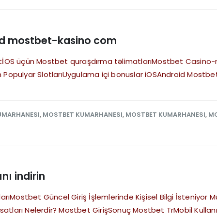
oid mostbet-kasino com
t
İOS üçün Mostbet quraşdırma təlimatları
Mostbet Casino-n
Populyar Slotları
Uygulama içi bonuslar iOS
Android Mostbet 
UMARHANESI
,
MOSTBET KUMARHANESI
,
MOSTBET KUMARHANESI
,
MO
ı indirin
arı
Mostbet Güncel Giriş İşlemlerinde Kişisel Bilgi İsteniyor 
satları Nelerdir? Mostbet Giriş
Sonuç Mostbet Tr
Mobil Kulla