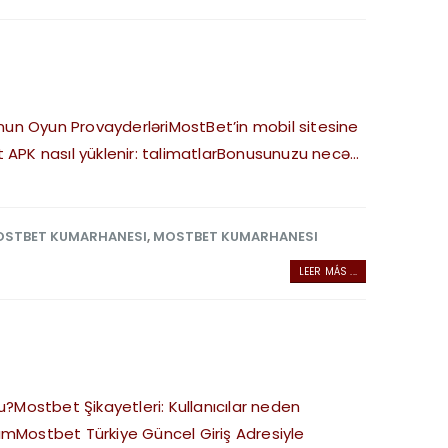
un Oyun Provayderləri
MostBet’in mobil sitesine
APK nasıl yüklenir: talimatlar
Bonusunuzu necə...
STBET KUMARHANESI
,
MOSTBET KUMARHANESI
LEER MÁS ...
Mu?
Mostbet Şikayetleri: Kullanıcılar neden
nım
Mostbet Türkiye Güncel Giriş Adresiyle