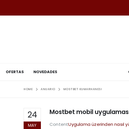
OFERTAS
NOVEDADES
HOME
ANUARIO
MOSTBET KUMARHANESI
Mostbet mobil uygulamasını
24
Content
Uygulama üzerinden nasıl yü
MAY