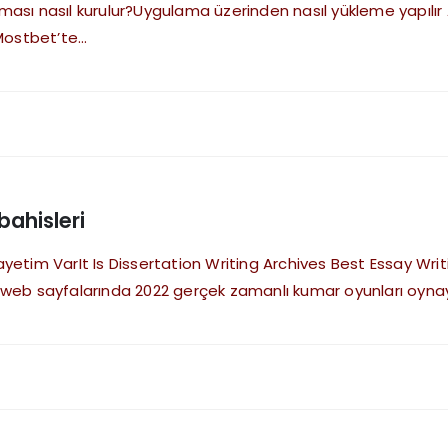
ası nasıl kurulur?
Uygulama üzerinden nasıl yükleme yapılır
ostbet’te...
bahisleri
ayetim Var
It Is Dissertation Writing Archives Best Essay Wr
web sayfalarında 2022 gerçek zamanlı kumar oyunları oyna