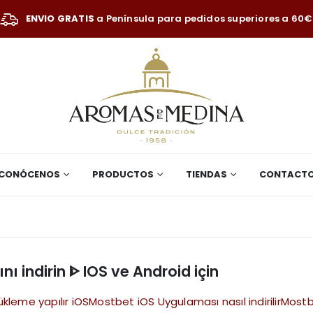
ENVIO GRATIS
a Península para pedidos superiores a 60€
CONÓCENOS
PRODUCTOS
TIENDAS
CONTACT
 indirin ᐈ IOS ve Android için
kleme yapılır iOS
Mostbet iOS Uygulaması nasıl indirilir
Mostb