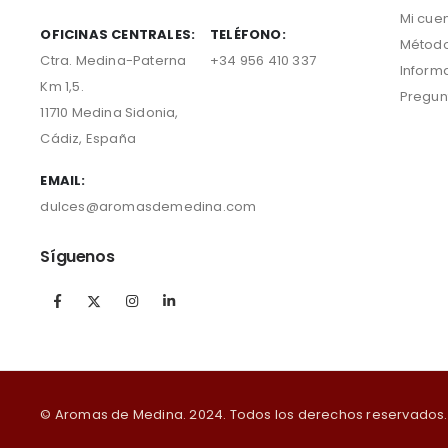
Mi cue
OFICINAS CENTRALES:
TELÉFONO:
Método
Ctra. Medina-Paterna
+34 956 410 337
Inform
Km 1,5.
Pregun
11710 Medina Sidonia,
Cádiz, España
EMAIL:
dulces@aromasdemedina.com
Síguenos
© Aromas de Medina. 2024. Todos los derechos reservados.