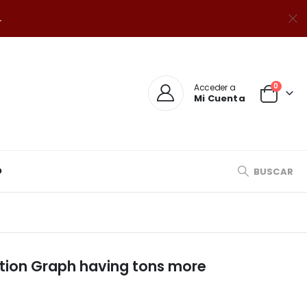
.
0
Acceder a
Mi Cuenta
O
BUSCAR
tion Graph having tons more