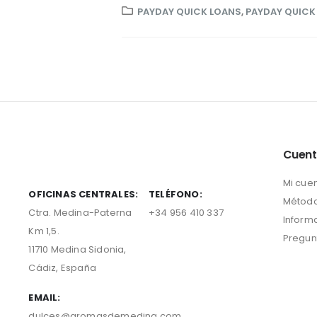
PAYDAY QUICK LOANS
,
PAYDAY QUICK
Cuen
Mi cue
OFICINAS CENTRALES:
TELÉFONO:
Método
Ctra. Medina-Paterna
+34 956 410 337
Inform
Km 1,5.
Pregun
11710 Medina Sidonia,
Cádiz, España
EMAIL:
dulces@aromasdemedina.com