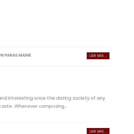
N PARAS MAINE
LEER MÁS ...
nd interesting once the dating society of any
 taste. Whenever composing...
LEER MÁS ...