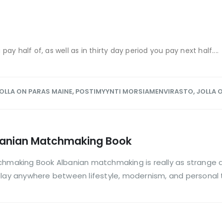
half of, as well as in thirty day period you pay next half....
OLLA ON PARAS MAINE
,
POSTIMYYNTI MORSIAMENVIRASTO, JOLLA O
lbanian Matchmaking Book
chmaking Book Albanian matchmaking is really as strange a
rplay anywhere between lifestyle, modernism, and personal