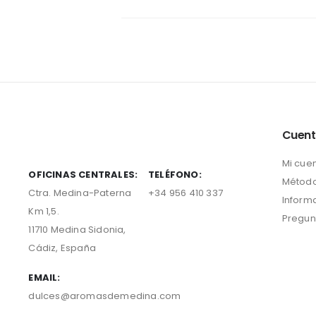
Cuen
Mi cue
OFICINAS CENTRALES:
TELÉFONO:
Método
Ctra. Medina-Paterna
+34 956 410 337
Inform
Km 1,5.
Pregun
11710 Medina Sidonia,
Cádiz, España
EMAIL:
dulces@aromasdemedina.com