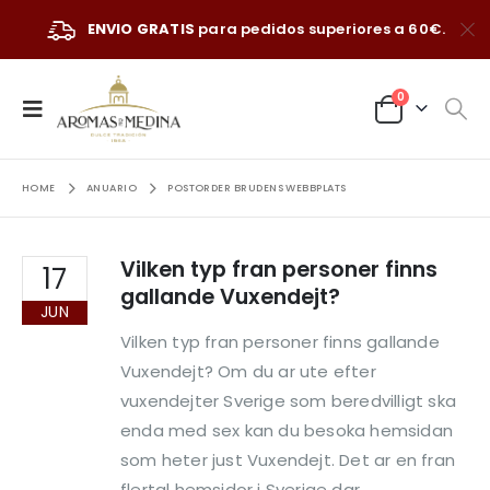
ENVIO GRATIS
para pedidos superiores a 60€.
0
HOME
ANUARIO
POSTORDER BRUDENS WEBBPLATS
Vilken typ fran personer finns
17
gallande Vuxendejt?
JUN
Vilken typ fran personer finns gallande
Vuxendejt? Om du ar ute efter
vuxendejter Sverige som beredvilligt ska
enda med sex kan du besoka hemsidan
som heter just Vuxendejt. Det ar en fran
flertal hemsidor i Sverige dar...