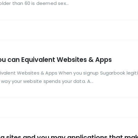
der than 60 is deemed sex...
u can Equivalent Websites & Apps
alent Websites & Apps When you signup Sugarbook legitimat
 way your website spends your data. A...
g sites and you may applications that make