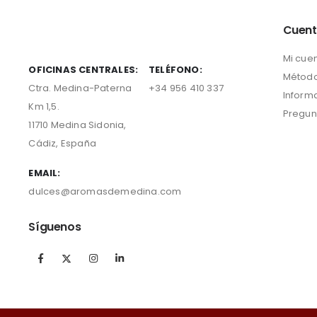
Cuen
Mi cue
OFICINAS CENTRALES:
TELÉFONO:
Método
Ctra. Medina-Paterna
+34 956 410 337
Inform
Km 1,5.
Pregun
11710 Medina Sidonia,
Cádiz, España
EMAIL:
dulces@aromasdemedina.com
Síguenos