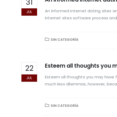
31
An informed internet dating sites an
JUL
internet sites software process and 
SIN CATEGORÍA
Esteem all thoughts you 
22
Esteem all thoughts you may have 
JUL
much less dilemmas, however, becaus
SIN CATEGORÍA