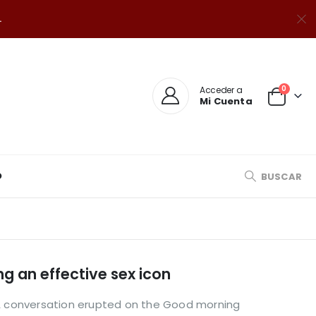
.
0
Acceder a
Mi Cuenta
O
BUSCAR
ng an effective sex icon
n A conversation erupted on the Good morning