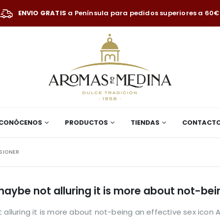
ENVIO GRATIS
a Península para pedidos superiores a 60€
CONÓCENOS
PRODUCTOS
TIENDAS
CONTACT
SIONER
 maybe not alluring it is more about not-bei
t alluring it is more about not-being an effective sex ico