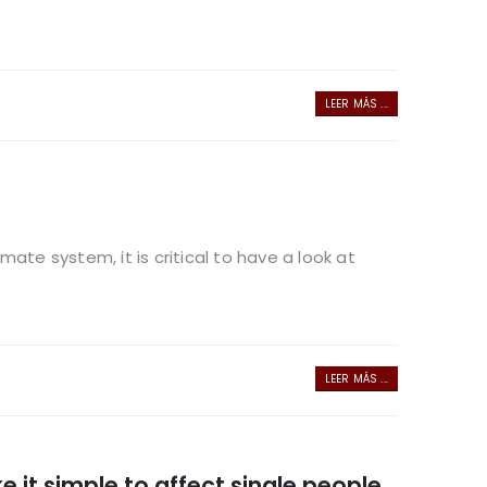
LEER MÁS ...
e system, it is critical to have a look at
LEER MÁS ...
 it simple to affect single people