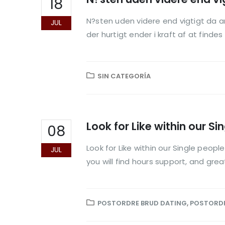
18
N?sten uden videre end vigtigt da an
JUL
der hurtigt ender i kraft af at findes 
SIN CATEGORÍA
Look for Like within our 
08
Look for Like within our Single peopl
JUL
you will find hours support, and great
POSTORDRE BRUD DATING
,
POSTORDR