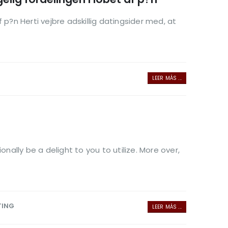
p?n Herti vejbre adskillig datingsider med, at
LEER MÁS ...
nally be a delight to you to utilize. More over,
TING
LEER MÁS ...