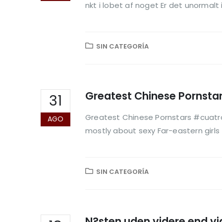
nkt i lobet af noget Er det unormalt i
SIN CATEGORÍA
Greatest Chinese Pornsta
31
Greatest Chinese Pornstars #cuatro
AGO
mostly about sexy Far-eastern girls t
SIN CATEGORÍA
N?sten uden videre end vig