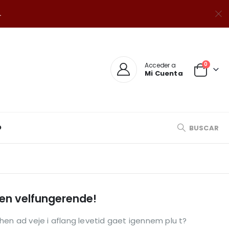
.
0
Acceder a
Mi Cuenta
O
BUSCAR
mmen velfungerende!
hen ad veje i aflang levetid gaet igennem plu t?