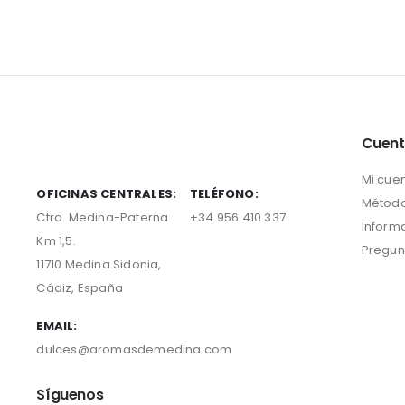
Cuen
Mi cue
OFICINAS CENTRALES:
TELÉFONO:
Método
Ctra. Medina-Paterna
+34 956 410 337
Inform
Km 1,5.
Pregun
11710 Medina Sidonia,
Cádiz, España
EMAIL:
dulces@aromasdemedina.com
Síguenos