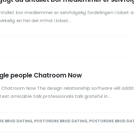
tallet bor medlemmer er selvfolgelig fordelingen i lobet af 
virkelig en hel del m?nd i lobet...
Single people Chatroom Now
e Chatroom Now The design relationship software will additio
est amicable talk professionals talk grateful in...
E BRUD DATING
,
POSTORDRE BRUD DATING
,
POSTORDRE BRUD DA