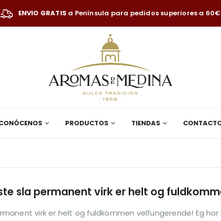
ENVIO GRATIS
a Península para pedidos superiores a 60€
CONÓCENOS
PRODUCTOS
TIENDAS
CONTACT
meste sla permanent virk er helt og fuldko
permanent virk er helt og fuldkommen velfungerende! Eg har 