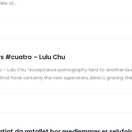
kke at...
rs #cuatro – Lulu Chu
 – Lulu Chu “Acceptance pornography fans to another launc
hat have certainly the new superstars, Alina Li, gracing the
tigt da antallet bor medlemmer er selvfolge