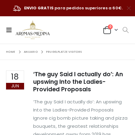
ENVIO GRATIS
para pedidos superiores a 60€.
0
HOME
ANUARIO
PRUGELPLATZE VISITORS
‘The guy Said I actually do’: An
18
upswing Into the Ladies-
JUN
Provided Proposals
‘The guy Said I actually do’: An upswing
Into the Ladies-Provided Proposals
Ignore cig bomb picture taking and pizza
bouquets, the greatest relationships
development away from 2019 has