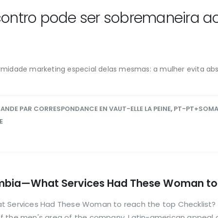
ncontro pode ser sobremaneira a
midade marketing especial delas mesmas: a mulher evita abs
NDE PAR CORRESPONDANCE EN VAUT-ELLE LA PEINE
,
PT-PT+SOMA
E
lombia—What Services Had These Woman to 
t Services Had These Woman to reach the top Checklist? 
f the men's area of the company. Latin-american appeal a