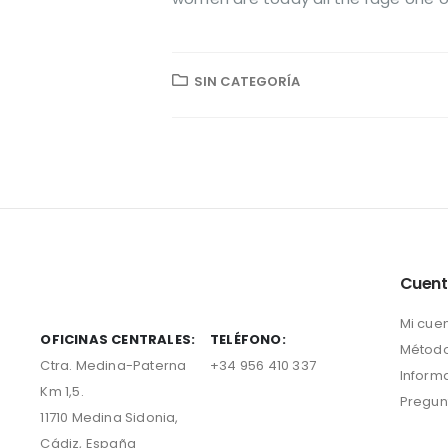
SIN CATEGORÍA
Cuen
Mi cue
OFICINAS CENTRALES:
TELÉFONO:
Método
Ctra. Medina-Paterna
+34 956 410 337
Inform
Km 1,5.
Pregun
11710 Medina Sidonia,
Cádiz, España