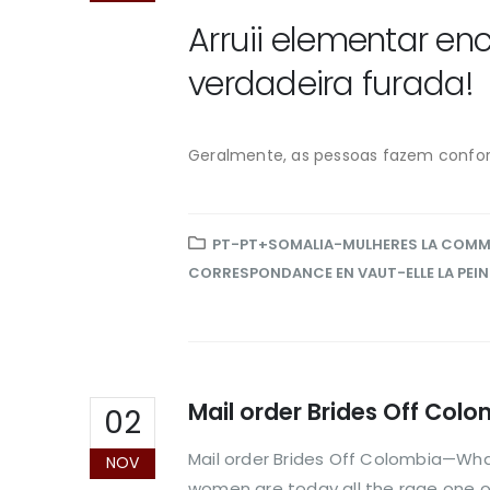
Arruii elementar e
verdadeira furada!
Geralmente, as pessoas fazem confor
PT-PT+SOMALIA-MULHERES LA COMMA
CORRESPONDANCE EN VAUT-ELLE LA PEIN
Mail order Brides Off Co
02
Mail order Brides Off Colombia—Wha
NOV
women are today all the rage one o