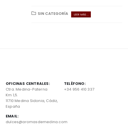
SIN CATEGORÍA
LEER MÁS ...
OFICINAS CENTRALES:
TELÉFONO:
Ctra. Medina-Paterna
+34 956 410 337
Km 1,5.
11710 Medina Sidonia, Cádiz,
España
EMAIL:
dulces@aromasdemedina.com