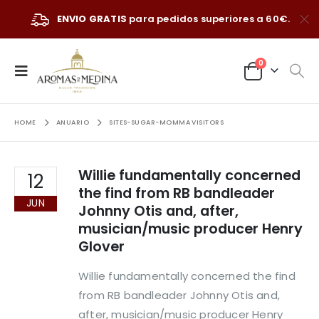
ENVIO GRATIS
para pedidos superiores a 60€.
0
HOME
ANUARIO
SITES-SUGAR-MOMMA VISITORS
Willie fundamentally concerned
12
the find from RB bandleader
JUN
Johnny Otis and, after,
musician/music producer Henry
Glover
Willie fundamentally concerned the find
from RB bandleader Johnny Otis and,
after, musician/music producer Henry