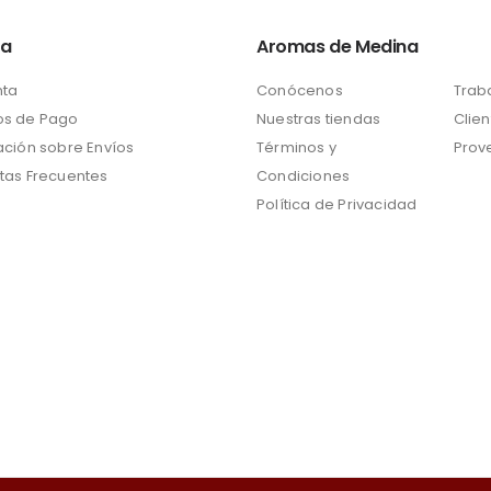
ta
Aromas de Medina
nta
Conócenos
Trab
s de Pago
Nuestras tiendas
Clien
ación sobre Envíos
Términos y
Prov
tas Frecuentes
Condiciones
Política de Privacidad