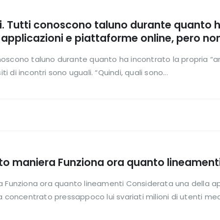
tri. Tutti conoscono taluno durante quanto 
pplicazioni e piattaforme online, pero non tu
 conoscono taluno durante quanto ha incontrato la propria “
ti di incontri sono uguali. “Quindi, quali sono...
rto maniera Funziona ora quanto lineament
 Funziona ora quanto lineamenti Considerata una della app d
a concentrato pressappoco lui svariati milioni di utenti med