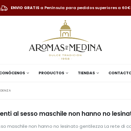
ENVIO GRATIS
a Península para pedidos superiores a 60€
CONÓCENOS
PRODUCTOS
TIENDAS
CONTACT
NDENZA
nenti al sesso maschile non hanno no lesina
esso maschile non hanno no lesinato gentilezza La rete di 