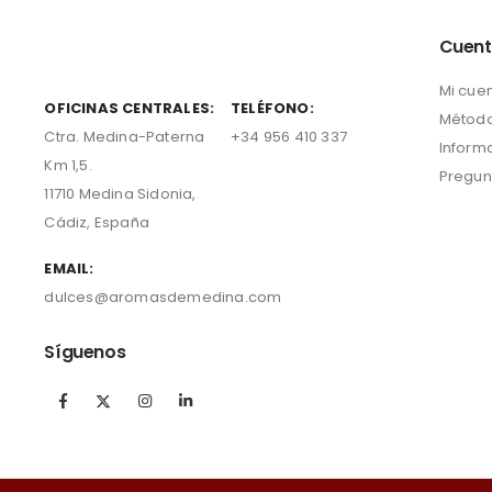
Cuen
Mi cue
OFICINAS CENTRALES:
TELÉFONO:
Método
Ctra. Medina-Paterna
+34 956 410 337
Inform
Km 1,5.
Pregun
11710 Medina Sidonia,
Cádiz, España
EMAIL:
dulces@aromasdemedina.com
Síguenos