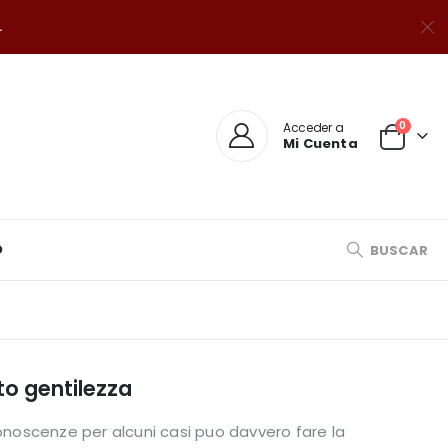
.
0
Acceder a
Mi Cuenta
O
BUSCAR
to gentilezza
conoscenze per alcuni casi puo davvero fare la