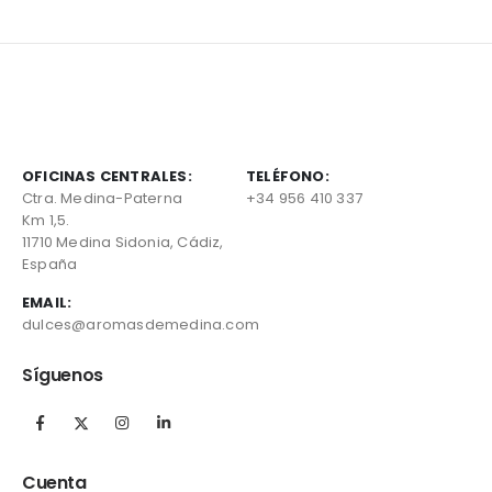
OFICINAS CENTRALES:
TELÉFONO:
Ctra. Medina-Paterna
+34 956 410 337
Km 1,5.
11710 Medina Sidonia, Cádiz,
España
EMAIL:
dulces@aromasdemedina.com
Síguenos
Cuenta