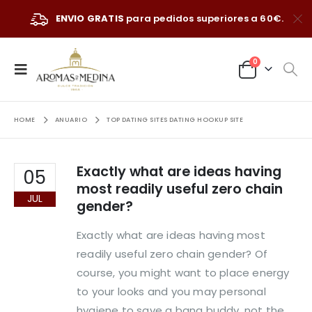
ENVIO GRATIS
para pedidos superiores a 60€.
0
HOME
ANUARIO
TOP DATING SITES DATING HOOKUP SITE
Exactly what are ideas having
05
most readily useful zero chain
JUL
gender?
Exactly what are ideas having most
readily useful zero chain gender? Of
course, you might want to place energy
to your looks and you may personal
hygiene to save a bang buddy, not the