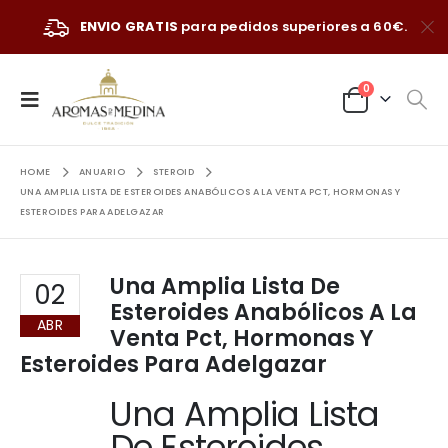
ENVIO GRATIS
para pedidos superiores a 60€.
0
HOME
ANUARIO
STEROID
UNA AMPLIA LISTA DE ESTEROIDES ANABÓLICOS A LA VENTA PCT, HORMONAS Y
ESTEROIDES PARA ADELGAZAR
Una Amplia Lista De
02
Esteroides Anabólicos A La
ABR
Venta Pct, Hormonas Y
Esteroides Para Adelgazar
Una Amplia Lista
De Esteroides