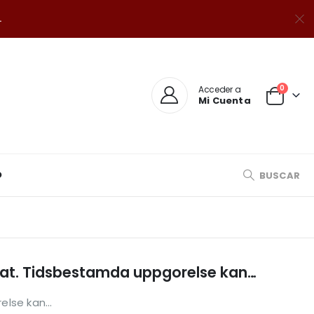
.
0
Acceder a
Mi Cuenta
O
BUSCAR
amat. Tidsbestamda uppgorelse kan…
lse kan...