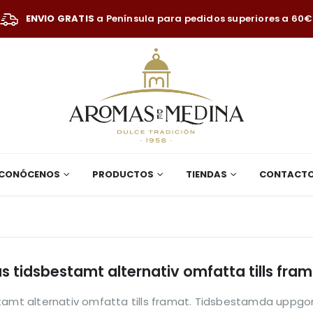
ENVIO GRATIS
a Península para pedidos superiores a 60€
CONÓCENOS
PRODUCTOS
TIENDAS
CONTACT
as tidsbestamt alternativ omfatta tills fr
tamt alternativ omfatta tills framat. Tidsbestamda uppgore