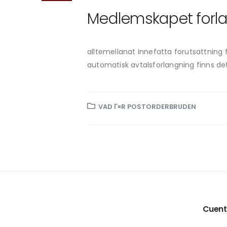
Medlemskapet forl
alltemellanat innefatta forutsattning 
automatisk avtalsforlangning finns det.
VAD Г¤R POSTORDERBRUDEN
Cuen