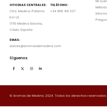
Mi cue
OFICINAS CENTRALES:
TELÉFONO:
Método
Ctra. Medina-Paterna
+34 956 410 337
Inform
Km 1,5.
Pregun
11710 Medina Sidonia,
Cádiz, España
EMAIL:
dulces@aromasdemedina.com
Síguenos
© Aromas de Medina. 2024. Todos los derechos reservados.