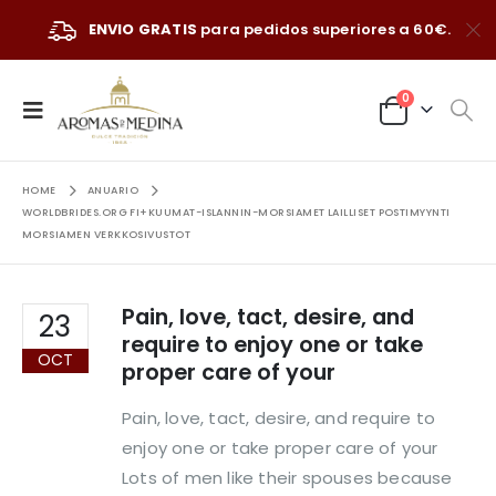
ENVIO GRATIS
para pedidos superiores a 60€.
0
HOME
ANUARIO
WORLDBRIDES.ORG FI+KUUMAT-ISLANNIN-MORSIAMET LAILLISET POSTIMYYNTI
MORSIAMEN VERKKOSIVUSTOT
Pain, love, tact, desire, and
23
require to enjoy one or take
OCT
proper care of your
Pain, love, tact, desire, and require to
enjoy one or take proper care of your
Lots of men like their spouses because