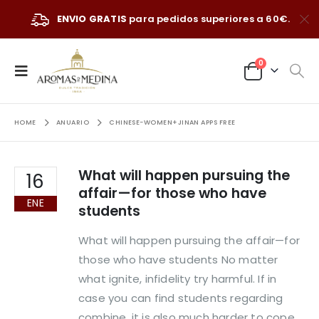
ENVIO GRATIS
para pedidos superiores a 60€.
0
HOME
ANUARIO
CHINESE-WOMEN+JINAN APPS FREE
What will happen pursuing the
16
affair—for those who have
ENE
students
What will happen pursuing the affair—for
those who have students No matter
what ignite, infidelity try harmful. If in
case you can find students regarding
combine, it is also much harder to cope