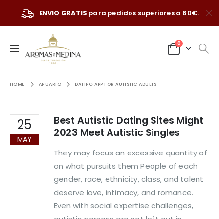
ENVIO GRATIS
para pedidos superiores a 60€.
0
HOME
ANUARIO
DATING APP FOR AUTISTIC ADULTS
Best Autistic Dating Sites Might
25
2023 Meet Autistic Singles
MAY
They may focus an excessive quantity of
on what pursuits them People of each
gender, race, ethnicity, class, and talent
deserve love, intimacy, and romance.
Even with social expertise challenges,
autistic persons are not left out in...